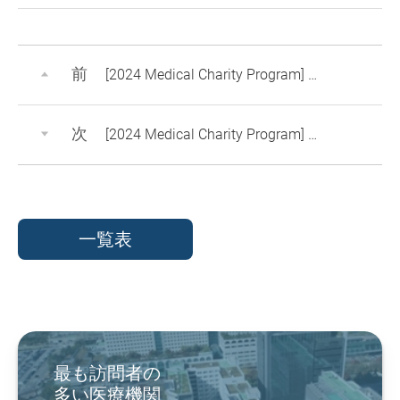
前
[2024 Medical Charity Program] Aisha's Journey Back to Korea for Burn Scar Treatment
次
[2024 Medical Charity Program] From Korea to a Dream
一覧表
最も訪問者の
多い医療機関