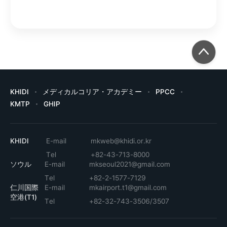
KHIDI
メディカルコリア・アカデミー
PPCC
KMTP
GHIP
KHIDI
E-mail
mkweb@khidi.or.kr
Tel
+82-43-713-8000
ソウル
E-mail
mkseoul2021@gmail.com
Tel
+82-2-1577-7129
仁川国際
E-mail
mkairport.t1@gmail.com
空港(T1)
Tel
+82-32-743-3506/3507