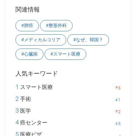
関連情報
#肺癌
#整形外科
#メディカルコリア
#なぜ、韓国？
#心臓病
#スマート医療
人気キーワード
1
スマート医療
5
2
手術
1
3
医学
2
4
癌センター
3
5
医療ビザ
-