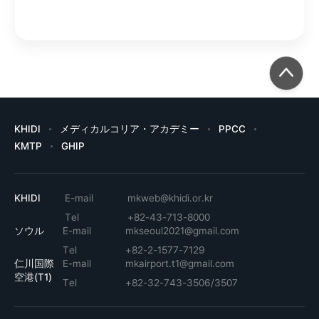
KHIDI
メディカルコリア・アカデミー
PPCC
KMTP
GHIP
KHIDI
E-mail
mkweb@khidi.or.kr
Tel
+82-43-713-8000
ソウル
E-mail
mkseoul2021@gmail.com
Tel
+82-2-1577-7129
仁川国際
E-mail
mkairport.t1@gmail.com
空港(T1)
Tel
+82-32-743-3506/3507