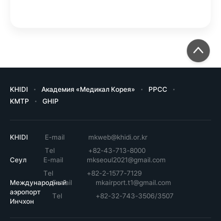
KHIDI
Академия «Медикал Корея»
PPCC
KMTP
GHIP
KHIDI
E-mail
mkweb@khidi.or.kr
Tel
+82-43-713-8000
Сеул
E-mail
mkseoul2021@gmail.com
Tel
+82-2-1577-7129
Международный
E-mail
mkairport.t1@gmail.com
аэропорт
Tel
+82-32-743-3506/3507
Инчхон