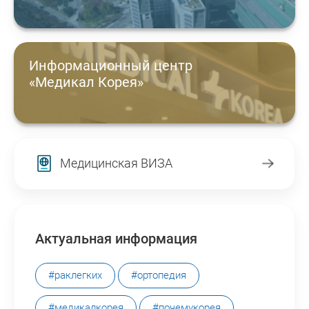
Информационный центр
«Медикал Корея»
Медицинская ВИЗА
Актуальная информация
#раклегких
#ортопедия
#медикалкорея
#почемукорея