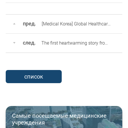
пред.
[Medical Korea] Global Healthcare & Medical Tourism Conference
след.
The first heartwarming story from Medical Charity Program
список
Самые посещаемые медицинские
учреждения