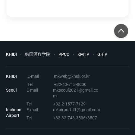
KHIDI
韩国医疗学院
PPCC
KMTP
GHIP
KHIDI
E-mail
mkweb@khidi.or.kr
Tel
+82-43-713-8000
Seoul
E-mail
mkseoul2021@gmail.co
m
Tel
+82-2-1577-7129
Incheon
E-mail
mkairport.t1@gmail.com
Airport
Tel
+82-32-743-3506/3507