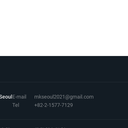
Seoul
E-mail
mkseoul2021@gmail.com
Tel
+82-2-1577-7129