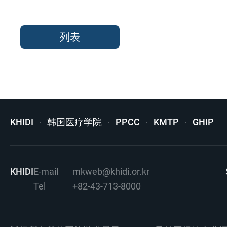
列表
KHIDI
韩国医疗学院
PPCC
KMTP
GHIP
KHIDI
E-mail
mkweb@khidi.or.kr
Tel
+82-43-713-8000