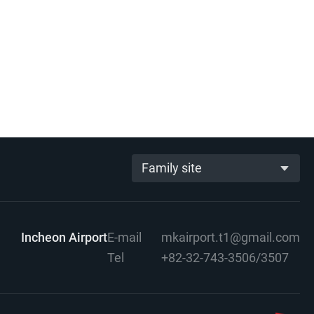
Family site
Incheon Airport
E-mail
mkairport.t1@gmail.com
Tel
+82-32-743-3506/3507