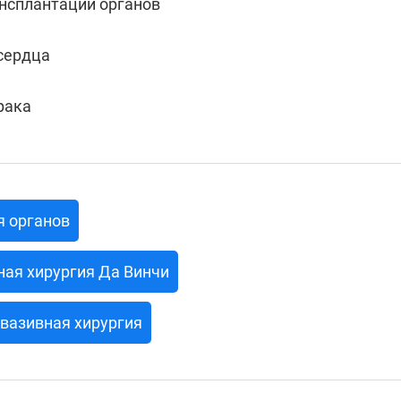
нсплантации органов
сердца
рака
я органов
ая хирургия Да Винчи
вазивная хирургия