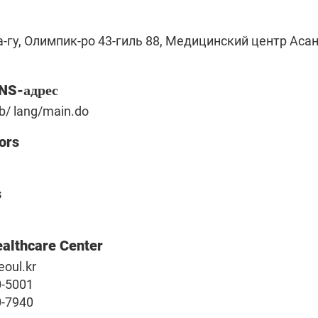
а-гу, Олимпик-ро 43-гиль 88, Медицинский центр Аса
SNS-адрес
b/ lang/main.do
ors
s
ealthcare Center
oul.kr
0-5001
0-7940