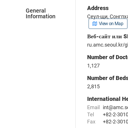
Address
General
Information
Сеул-щи, Сонгпх
View on Map
Веб-сайт или 
ru.amc.seoul.kr/g
Number of Doct
1,127
Number of Bed
2,815
International H
Email
int@amc.se
Tel
+82-2-301
Fax
+82-2-301