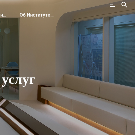
ия
Об Институте KHIDI
услуг