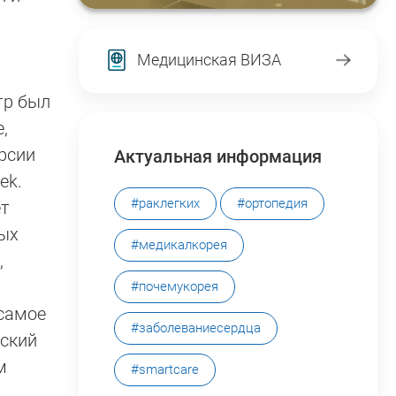
Медицинская ВИЗА
тр был
,
рсии
Актуальная информация
ek.
#раклегких
#ортопедия
ет
ных
#медикалкорея
,
#почемукорея
 самое
#заболеваниесердца
нский
м
#smartcare
.