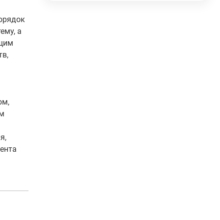
Порядок
ему, а
ющим
тв,
ом,
им
я,
иента