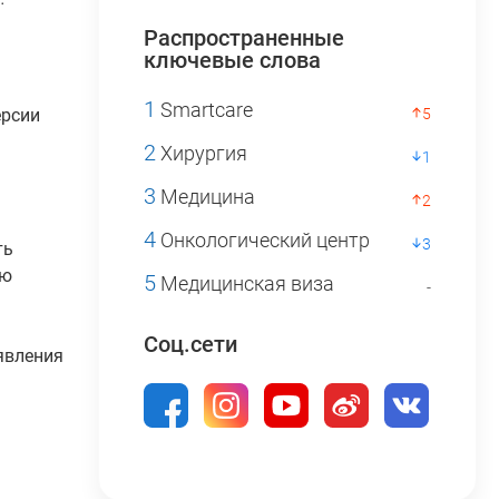
Распространенные
ключевые слова
1
Smartcare
ерсии
5
2
Хирургия
1
3
Медицина
2
4
Онкологический центр
3
ть
ую
5
Медицинская виза
-
Соц.сети
явления