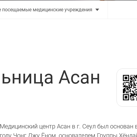
 посещаемые медицинские учреждения
льница Асан
Медицинский центр Асан в г. Сеул был основан 
году Чонг Джу Ёном, основателем Группы Хёнда