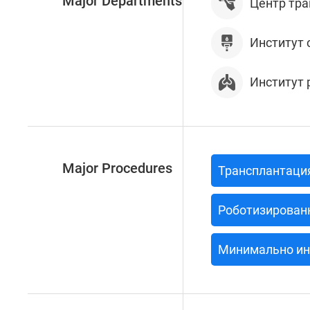
Major Departments
Центр тра
Институт 
Институт 
Major Procedures
Трансплантаци
Роботизированн
Минимально ин