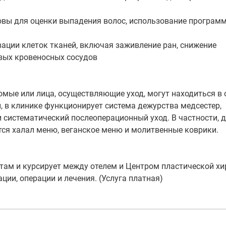
овы для оценки выпадения волос, использование программ
вации клеток тканей, включая заживление ран, снижение
вых кровеносных сосудов
мые или лица, осуществляющие уход, могут находиться в 
и, в клинике функционирует система дежурства медсестер,
систематический послеоперационный уход. В частности, 
тся халал меню, веганское меню и молитвенные коврики.
нтам и курсирует между отелем и Центром пластической хи
ции, операции и лечения. (Услуга платная)