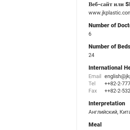
Веб-сайт или 
www.jkplastic.co
Number of Doct
6
Number of Bed
24
International H
Email
english@jk
Tel
++82-2-77
Fax
++82-2-53
Interpretation
Английский, Кит
Meal