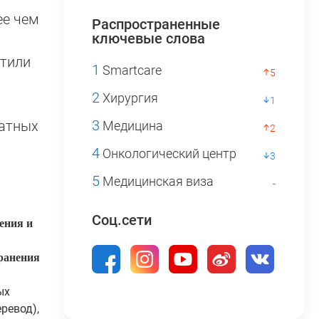
ее чем
Распространенные
ключевые слова
етили
1
Smartcare
5
2
Хирургия
1
3
татных
Медицина
2
4
Онкологический центр
3
5
Медицинская виза
-
Соц.сети
ения и
ранения
ых
ревод),