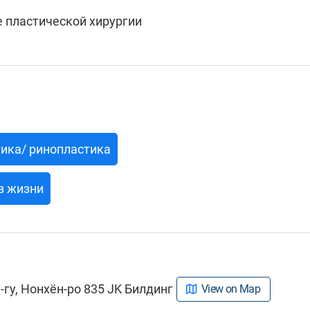
 пластической хирургии
ика/ ринопластика
з жизни
гу, Нонхён-ро 835 JK Билдинг
View on Map