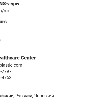
SNS-адрес
m/ru/
ors
s
ealthcare Center
plastic.com
7-7797
2-4753
айский, Русский, Японский