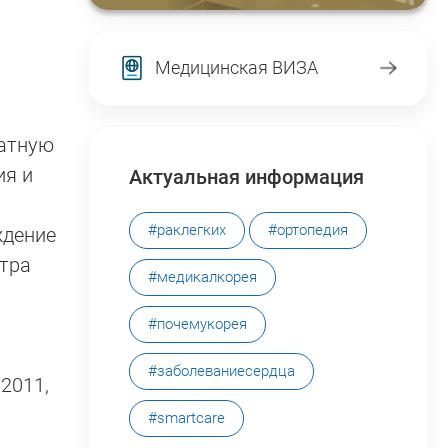
Медицинская ВИЗА
ратную
ия и
Актуальная информация
#раклегких
#ортопедия
ждение
тра
#медикалкорея
#почемукорея
#заболеваниесердца
2011,
#smartcare