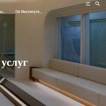
ия
Об Институте KHIDI
услуг