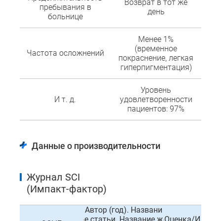
Возврат в тот же
пребывания в
день
больнице
Менее 1%
(временное
Частота осложнений
покраснение, легкая
гиперпигментация)
Уровень
И т. д.
удовлетворенности
пациентов: 97%
Данные о производительности
Журнал SCI
(Импакт-фактор)
Автор (год). Названи
е статьи. Название ж
Оценка/И