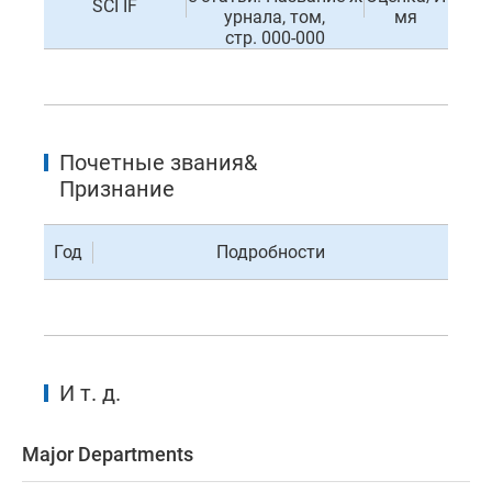
SCI IF
урнала, том,
мя
стр. 000-000
Почетные звания&
Признание
Год
Подробности
И т. д.
Major Departments