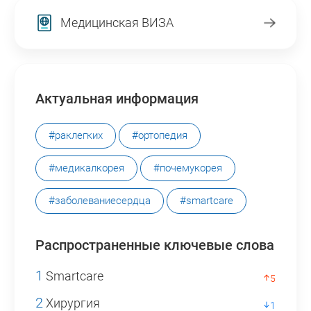
Медицинская ВИЗА
Актуальная информация
#раклегких
#ортопедия
#медикалкорея
#почемукорея
#заболеваниесердца
#smartcare
Распространенные ключевые слова
1
Smartcare
5
2
Хирургия
1