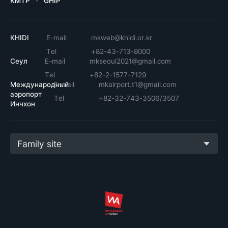
KMTP
GHIP
KHIDI
E-mail
mkweb@khidi.or.kr
Tel
+82-43-713-8000
Сеул
E-mail
mkseoul2021@gmail.com
Tel
+82-2-1577-7129
Международный
E-mail
mkairport.t1@gmail.com
аэропорт
Tel
+82-32-743-3506/3507
Инчхон
Family site