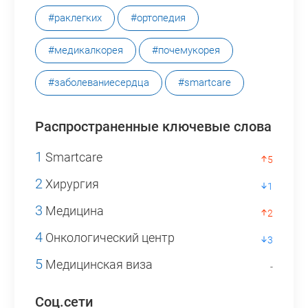
#раклегких
#ортопедия
#медикалкорея
#почемукорея
#заболеваниесердца
#smartcare
Распространенные ключевые слова
1
Smartcare
5
2
Хирургия
1
3
Медицина
2
4
Онкологический центр
3
5
Медицинская виза
-
Соц.сети