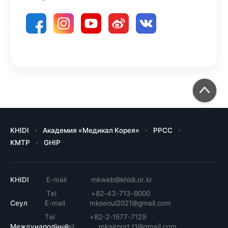
KHIDI
Академия «Медикал Корея»
PPCC
KMTP
GHIP
KHIDI
E-mail
mkweb@khidi.or.kr
Tel
+82-43-713-8000
Сеул
E-mail
mkseoul2021@gmail.com
Tel
+82-2-1577-7129
Международный
E-mail
mkairport.t1@gmail.com