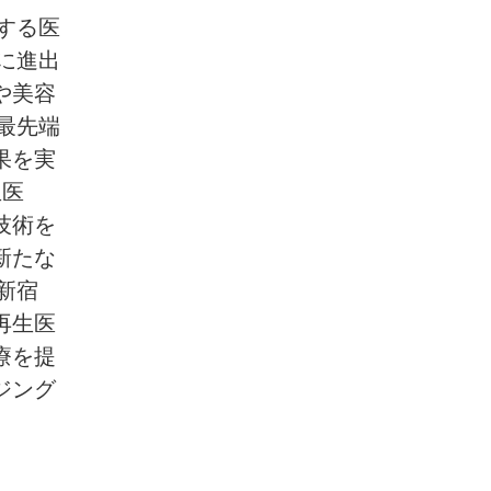
する医
に進出
や美容
最先端
果を実
生医
技術を
新たな
新宿
再生医
療を提
ジング