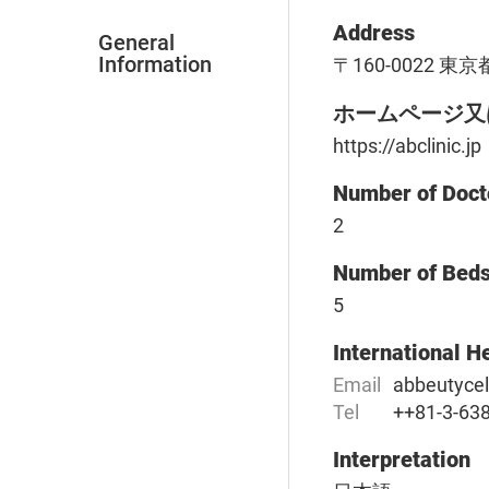
Address
General
Information
〒160-0022 
ホームページ又
https://abclinic.jp
Number of Doct
2
Number of Bed
5
International H
Email
abbeutycel
Tel
++81-3-63
Interpretation