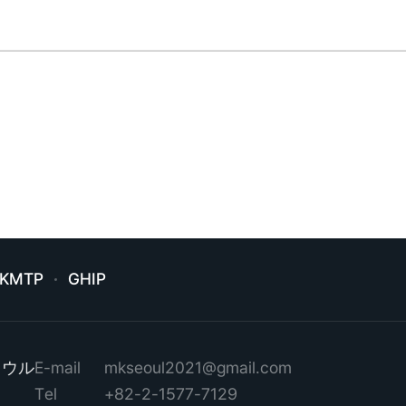
KMTP
GHIP
ソウル
E-mail
mkseoul2021@gmail.com
Tel
+82-2-1577-7129