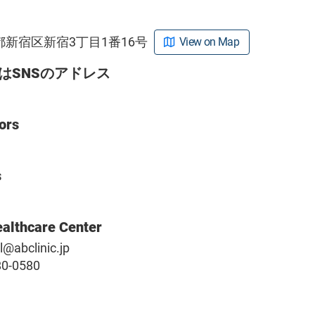
東京都新宿区新宿3丁目1番16号
View on Map
はSNSのアドレス
ors
s
ealthcare Center
l@abclinic.jp
80-0580