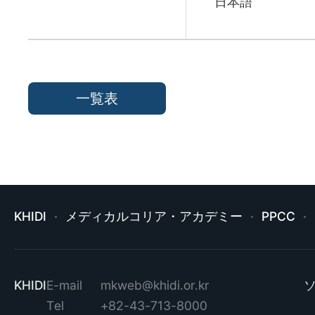
日本語
一覧表
KHIDI
メディカルコリア・アカデミー
PPCC
KHIDI
E-mail
mkweb@khidi.or.kr
Tel
+82-43-713-8000