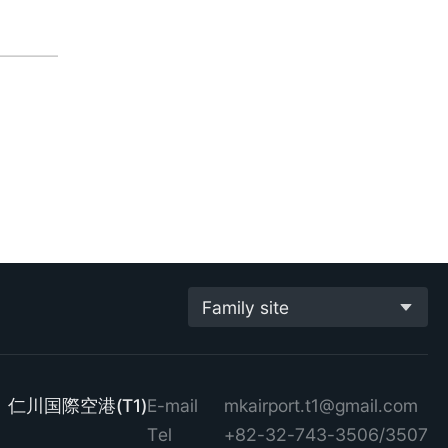
Family site
仁川国際空港(T1)
E-mail
mkairport.t1@gmail.com
Tel
+82-32-743-3506/3507