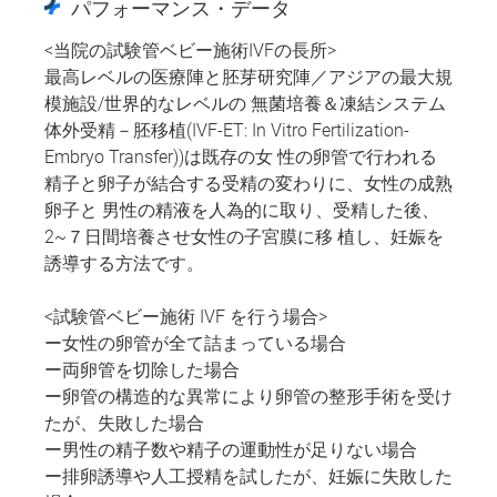
パフォーマンス・データ
<当院の試験管ベビー施術IVFの長所>
最高レベルの医療陣と胚芽研究陣／アジアの最大規
模施設/世界的なレベルの 無菌培養＆凍結システム
体外受精－胚移植(IVF-ET: In Vitro Fertilization-
Embryo Transfer))は既存の女 性の卵管で行われる
精子と卵子が結合する受精の変わりに、女性の成熟
卵子と 男性の精液を人為的に取り、受精した後、
2~７日間培養させ女性の子宮膜に移 植し、妊娠を
誘導する方法です。
<試験管ベビー施術 IVF を行う場合>
ー女性の卵管が全て詰まっている場合
ー両卵管を切除した場合
ー卵管の構造的な異常により卵管の整形手術を受け
たが、失敗した場合
ー男性の精子数や精子の運動性が足りない場合
ー排卵誘導や人工授精を試したが、妊娠に失敗した