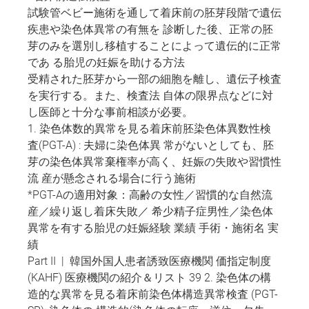
試験管ベビー施術を通して着床前の胚芽段階で遺伝
疾患や染色体異常の有無を 診断した後、正常の胚
芽のみを選別し移植することによって遺伝的に正常
であ る胎児の妊娠を助ける方法
受精された胚芽から一部の細胞を離し、遺伝子検査
を実行する。また、検査法 自体の限界点などに対
し医師と十分な事前相談が必要。
1. 染色体数的異常を見る着床前胚染色体異数性検
査(PGT-A) : 夫婦に染色体異 常がないとしても、胚
芽の染色体異常棄権率が高く、妊娠の失敗や習慣性
流 産が懸念される場合に行う施術
*PGT-Aの適用対象：高齢の女性／習慣的な自然流
産／繰り返し着床失敗／ 希少精子症男性／染色体
異常を有する胎児の妊娠経験 業績 手術・施術名 実
績
Part II | 韓国外国人患者誘致医療機関 価指定制度
(KAHF) 医療機関の紹介＆リスト 39 2. 染色体の構
造的な異常を見る着床前染色体構造異常検査 (PGT-