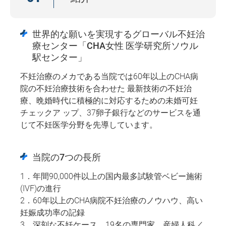
世界的な願いを実現するグローバル不妊治
療センター「CHA女性 医学研究所ソウル
駅センター」
不妊治療のメカである当院では60年以上のCHA病
院の不妊治療技術を合わせた 最新技術の不妊治
療、晩婚時代に積極的に対応するための未婚可妊
チェックア ップ、37卵子銀行などのサービスを通
じて不妊医学分野を先導しています。
当院の7つの長所
1．年間90,000件以上の国内最多試験管ベビー施術
(IVF)の進行
2．60年以上のCHA病院不妊治療のノウハウ、高い
妊娠成功率の記録
3．深刻な不妊ケース、19名の専門家、産婦人科／