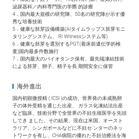
泌尿器科／内科専門医の学際 的診療
4．国内最大規模の研究陣、50名の研究陣が示す優
秀な培養技術
5．健康な胚芽設備構築(AIタイムラップス胚芽モニ
タリングシステム、 RI Witnessシステム等)
6．健康な胚芽を選別するPGT(着床前遺伝学的検
査)国内最多件数施行
7．国内最大のバイオタンク保有、最先端凍結技術
による胚芽、卵子、精子を長 期間安全に保管
海外進出
国内初顕微授精 ( ICSI )の成功、世界発の未成熟卵
子の体外受精を通じた出産、 ガラス化凍結法出産
など臨床、技術分野で全世界の不妊生殖医学を先頭
してき ました。その結果、現在は米国、オースト
ラリア、シンガポールなどに不妊セ ンターのネッ
トワークを有し、CHA病院の優れた不妊治療法を海