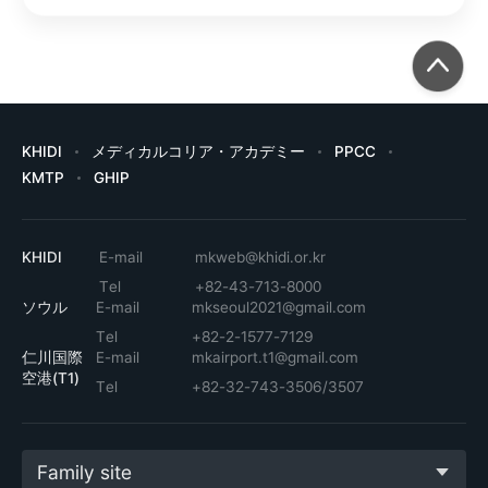
KHIDI
メディカルコリア・アカデミー
PPCC
KMTP
GHIP
KHIDI
E-mail
mkweb@khidi.or.kr
Tel
+82-43-713-8000
ソウル
E-mail
mkseoul2021@gmail.com
Tel
+82-2-1577-7129
仁川国際
E-mail
mkairport.t1@gmail.com
空港(T1)
Tel
+82-32-743-3506/3507
Family site