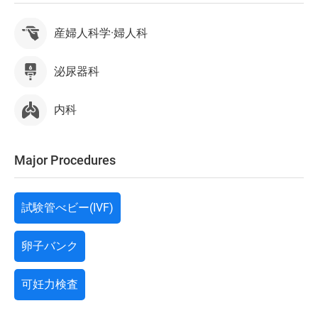
産婦人科学·婦人科
泌尿器科
内科
Major Procedures
試験管べビー(IVF)
卵子バンク
可妊力検査