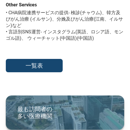
Other Services
• CHA病院連携サービスの提供- 検診(チャウム)、韓方及
びがん治療 (イルサン)、分娩及びがん治療(江南、イルサ
ン)など
• 言語別SNS運営- インスタグラム(英語、ロシア語、モン
ゴル語)、 ウィーチャット(中国語)(中国語)
一覧表
最も訪問者の
多い医療機関