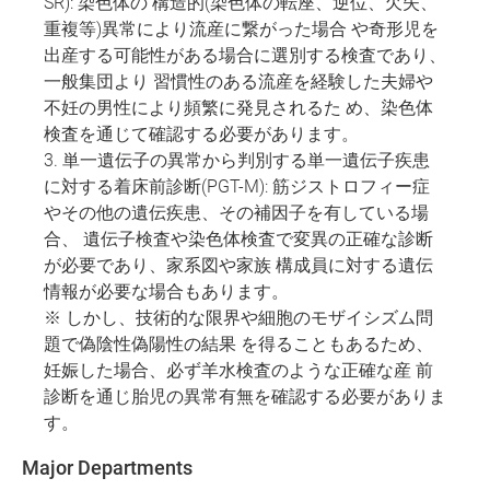
SR): 染色体の 構造的(染色体の転座、逆位、欠失、
重複等)異常により流産に繋がった場合 や奇形児を
出産する可能性がある場合に選別する検査であり、
一般集団より 習慣性のある流産を経験した夫婦や
不妊の男性により頻繁に発見されるた め、染色体
検査を通じて確認する必要があります。
3. 単一遺伝子の異常から判別する単一遺伝子疾患
に対する着床前診断(PGT-M): 筋ジストロフィー症
やその他の遺伝疾患、その補因子を有している場
合、 遺伝子検査や染色体検査で変異の正確な診断
が必要であり、家系図や家族 構成員に対する遺伝
情報が必要な場合もあります。
※ しかし、技術的な限界や細胞のモザイシズム問
題で偽陰性偽陽性の結果 を得ることもあるため、
妊娠した場合、必ず羊水検査のような正確な産 前
診断を通じ胎児の異常有無を確認する必要がありま
す。
Major Departments