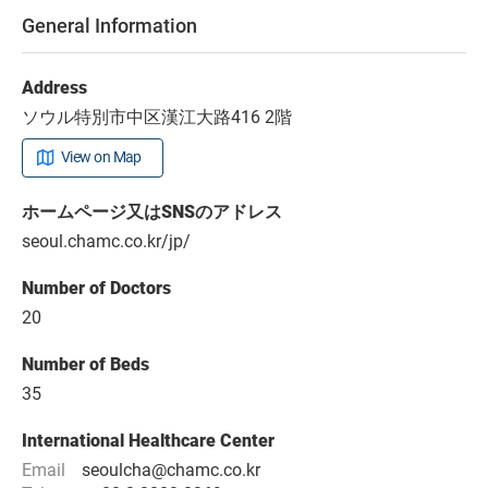
General Information
Address
ソウル特別市中区漢江大路416 2階
View on Map
ホームページ又はSNSのアドレス
seoul.chamc.co.kr/jp/
Number of Doctors
20
Number of Beds
35
International Healthcare Center
Email
seoulcha@chamc.co.kr