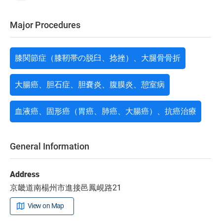
Major Procedures
膝関節症（膝靭帯の脱臼、捻挫）、大腿骨骨折
大腸癌、胆石症、胆嚢炎、腹膜炎、憩室病
血液癌、固形癌（胃癌、肺癌、大腸癌）、抗癌治療
General Information
Address
京畿道南楊州市進接邑鳳峴路21
View on Map