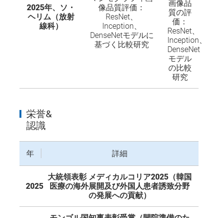
画像品
2025年、ソ・
像品質評価：
質の評
ヘリム（放射
ResNet、
価：
線科）
Inception、
ResNet、
DenseNetモデルに
Inception、
基づく比較研究
DenseNet
モデル
の比較
研究
栄誉&
認識
年
詳細
大統領表彰 メディカルコリア2025（韓国
2025
医療の海外展開及び外国人患者誘致分野
の発展への貢献）
モンゴル国知事表彰受賞（開院準備のた