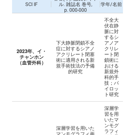
SCI IF
ル. 雑誌名 巻号,
学年/名前
p. 000-000
不全大
伏在静
脈に対
するシ
下大静脈閉鎖不全
アノア
症に対するシアノ
クリレ
2023年、イ・
アクリレート閉塞
ート閉
チャンホン
術に適用される新
鎖術に
（血管外科）
規手術技法の予備
おける
的研究
新規外
科的手
技；パ
イロッ
ト研究
深層学
習を用
いたマ
ンモグ
深層学習を用いた
ラフィ
マンモグラフィ画