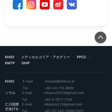
KHIDI
メディカルコリア・アカデミー
PPCC
KMTP
GHIP
KHIDI
E-mail
mkweb@khidi.or.kr
Tel
+82-43-713-8000
ソウル
E-mail
mkseoul2021@gmail.com
Tel
+82-2-1577-7129
仁川国際
E-mail
mkairport.t1@gmail.com
空港(T1)
Tel
+82-32-743-3506/3507