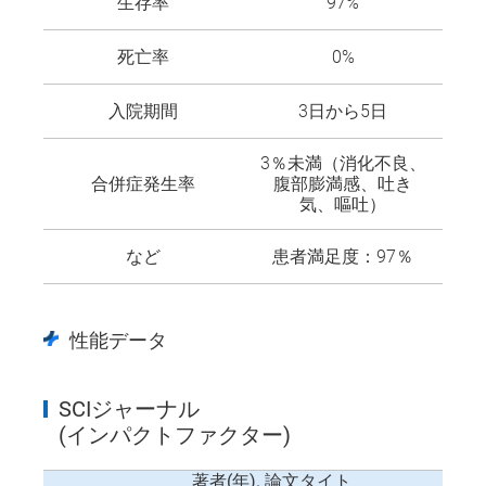
生存率
97%
死亡率
0%
入院期間
3日から5日
3％未満（消化不良、
合併症発生率
腹部膨満感、吐き
気、嘔吐）
など
患者満足度：97％
性能データ
SCIジャーナル
(インパクトファクター)
著者(年). 論文タイト