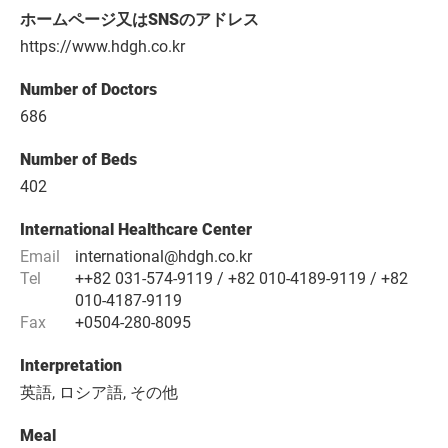
ホームページ又はSNSのアドレス
https://www.hdgh.co.kr
Number of Doctors
686
Number of Beds
402
International Healthcare Center
Email
international@hdgh.co.kr
Tel
++82 031-574-9119 / +82 010-4189-9119 / +82
010-4187-9119
Fax
+0504-280-8095
Interpretation
英語, ロシア語, その他
Meal