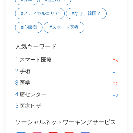
#メディカルコリア
#なぜ、韓国？
#心臓病
#スマート医療
人気キーワード
1
スマート医療
5
2
手術
1
3
医学
2
4
癌センター
3
5
医療ビザ
-
ソーシャルネットワーキングサービス