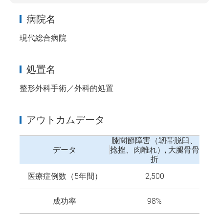
病院名
現代総合病院
処置名
整形外科手術／外科的処置
アウトカムデータ
膝関節障害（靭帯脱臼、
データ
捻挫、肉離れ）, 大腿骨骨
折
医療症例数（5年間）
2,500
成功率
98%