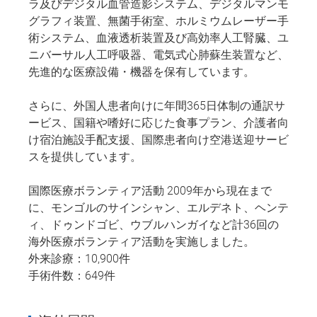
ラ及びデジタル血管造影システム、デジタルマンモ
グラフィ装置、無菌手術室、ホルミウムレーザー手
術システム、血液透析装置及び高効率人工腎臓、ユ
ニバーサル人工呼吸器、電気式心肺蘇生装置など、
先進的な医療設備・機器を保有しています。
さらに、外国人患者向けに年間365日体制の通訳サ
ービス、国籍や嗜好に応じた食事プラン、介護者向
け宿泊施設手配支援、国際患者向け空港送迎サービ
スを提供しています。
国際医療ボランティア活動 2009年から現在まで
に、モンゴルのサインシャン、エルデネト、ヘンテ
ィ、ドゥンドゴビ、ウブルハンガイなど計36回の
海外医療ボランティア活動を実施しました。
外来診療：10,900件
手術件数：649件