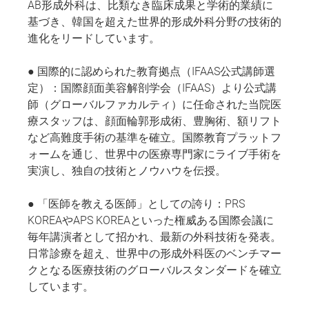
AB形成外科は、比類なき臨床成果と学術的業績に
基づき、韓国を超えた世界的形成外科分野の技術的
進化をリードしています。
● 国際的に認められた教育拠点（IFAAS公式講師選
定）：国際顔面美容解剖学会（IFAAS）より公式講
師（グローバルファカルティ）に任命された当院医
療スタッフは、顔面輪郭形成術、豊胸術、額リフト
など高難度手術の基準を確立。国際教育プラットフ
ォームを通じ、世界中の医療専門家にライブ手術を
実演し、独自の技術とノウハウを伝授。
● 「医師を教える医師」としての誇り：PRS
KOREAやAPS KOREAといった権威ある国際会議に
毎年講演者として招かれ、最新の外科技術を発表。
日常診療を超え、世界中の形成外科医のベンチマー
クとなる医療技術のグローバルスタンダードを確立
しています。