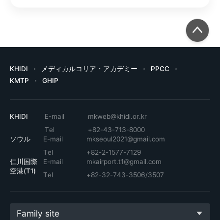
KHIDI
メディカルコリア・アカデミー
PPCC
KMTP
GHIP
KHIDI
E-mail
mkweb@khidi.or.kr
Tel
+82-43-713-8000
ソウル
E-mail
mkseoul2021@gmail.com
Tel
+82-2-1577-7129
仁川国際
E-mail
mkairport.t1@gmail.com
空港(T1)
Tel
+82-32-743-3506/3507
Family site