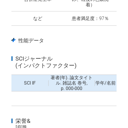
着）
など
患者満足度：97％
性能データ
SCIジャーナル
(インパクトファクター)
著者(年). 論文タイト
SCI IF
ル. 雑誌名 巻号,
学年/名前
p. 000-000
栄誉&
認識