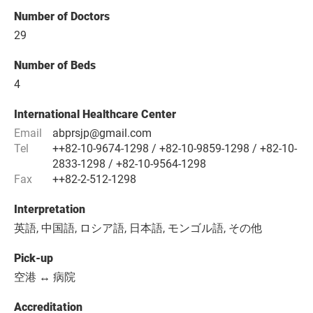
Number of Doctors
29
Number of Beds
4
International Healthcare Center
Email
abprsjp@gmail.com
Tel
++82-10-9674-1298 / +82-10-9859-1298 / +82-10-
2833-1298 / +82-10-9564-1298
Fax
++82-2-512-1298
Interpretation
英語, 中国語, ロシア語, 日本語, モンゴル語, その他
Pick-up
空港 ↔ 病院
Accreditation