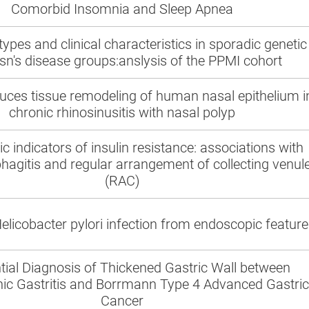
Comorbid Insomnia and Sleep Apnea
ypes and clinical characteristics in sporadic genetic
sn's disease groups:anslysis of the PPMI cohort
ces tissue remodeling of human nasal epithelium i
chronic rhinosinusitis with nasal polyp
 indicators of insulin resistance: associations with
hagitis and regular arrangement of collecting venul
(RAC)
Helicobacter pylori infection from endoscopic feature
ntial Diagnosis of Thickened Gastric Wall between
ic Gastritis and Borrmann Type 4 Advanced Gastric
Cancer