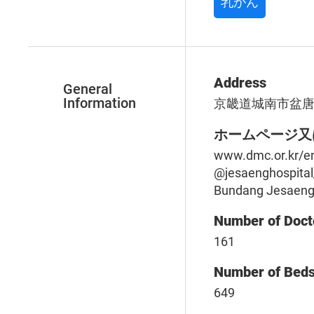
乳がん
Address
General
Information
京畿道城南市盆唐区
ホームページ又
www.dmc.or.kr/e
@jesaenghospital
Bundang Jesaen
Number of Doct
161
Number of Bed
649