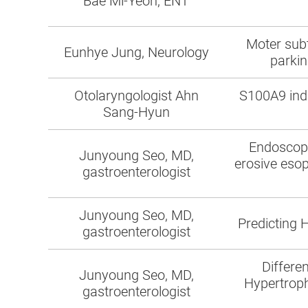
Bae Mi-Yeon, ENT
Moter subt
Eunhye Jung, Neurology
parkin
Otolaryngologist Ahn
S100A9 indu
Sang-Hyun
Endoscopic
Junyoung Seo, MD,
erosive esop
gastroenterologist
Junyoung Seo, MD,
Predicting 
gastroenterologist
Differe
Junyoung Seo, MD,
Hypertroph
gastroenterologist