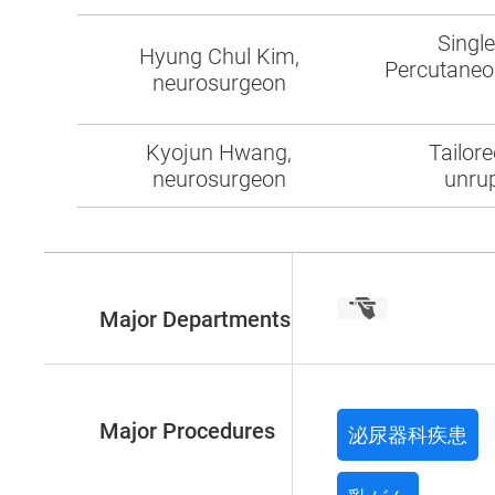
Singl
Hyung Chul Kim,
Percutaneou
neurosurgeon
Kyojun Hwang,
Tailore
neurosurgeon
unrup
Major Departments
Major Procedures
泌尿器科疾患