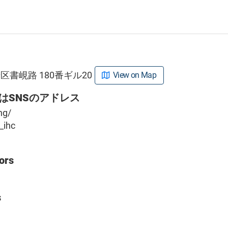
書峴路 180番ギル20
View on Map
はSNSのアドレス
ng/
_ihc
g
ors
s