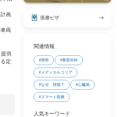
療計画
医療ビザ
時車両
関連情報
ス提供
#肺癌
#整形外科
よる定
#メディカルコリア
#なぜ、韓国？
#心臓病
#スマート医療
人気キーワード