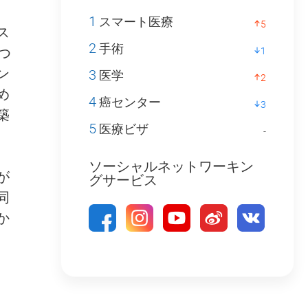
1
スマート医療
5
ス
2
手術
つ
1
ン
3
医学
2
め
4
癌センター
3
築
5
医療ビザ
-
ソーシャルネットワーキン
が
グサービス
同
か