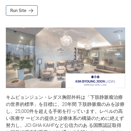
Run Site
キムビョンジュン・レダス胸部外科は「下肢静脈瘤治療
の世界的標準」を目標に、20年間 下肢静脈瘤のみを診療
し、25,000件を超える手術を行っています。レベルの高
い医療サ ービスの提供と診療体系の構築のために絶えず
努力し、JCI·GHA·KAHFなど公信力のあ る国際認証取得