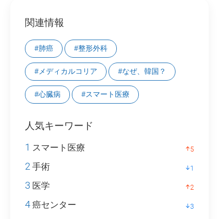
関連情報
#肺癌
#整形外科
#メディカルコリア
#なぜ、韓国？
#心臓病
#スマート医療
人気キーワード
1
スマート医療
5
2
手術
1
3
医学
2
4
癌センター
3