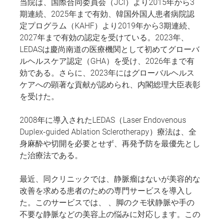
当院は、国際合同委員会（JCI）より2015年から3
期連続、2025年まで有効、韓国外国人患者病院認
定プログラム（KAHF）より2019年から3期連続、
2027年まで有効の認定を受けている。2023年、
LEDASは慶尚南道の医療機関として初めてグローバ
ルヘルスケア認定（GHA）を受け、2026年まで有
効である。さらに、2023年にはグローバルヘルス
ケアへの顕著な貢献が認められ、内閣総理大臣表彰
を受けた。
2008年に導入されたLEDAS（Laser Endovenous
Duplex-guided Ablation Sclerotherapy）療法は、全
身麻酔や切開を必要とせず、再発予防を最優先とし
た治療法である。
最近、同クリニックでは、静脈瘤はないが美容的な
改善を求める患者のための専門サービスを導入し
た。このサービスでは、 、脚のクモ状静脈や手の
不要な静脈などの美容上の悩みに対応します。この