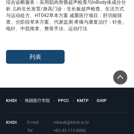
综合诊断服务：采用肌肉骨骼超声检查与InBody体成分分
析 儿科生长发育/身高门诊：生长板超声检查、生活方式
与运动处方、HT042草本方案 减重医疗项目：肝功能筛
查、分阶段草本方案、代谢监测 疼痛与康复治疗：针灸、
电针、中脘推拿、整骨手法、运动疗法
列表
KHIDI
韩国医疗学院
PPCC
KMTP
GHIP
KHIDI
E-mail
mkweb@khidi.or.kr
Tel
+82-43-713-8000