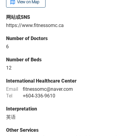
View on Map
网站或SNS
https://www.fitnessomc.ca
Number of Doctors
6
Number of Beds
12
International Healthcare Center
Email
fitnessomc@naver.com
Tel
+604-336-9610
Interpretation
英语
Other Services