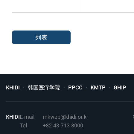
列表
KHIDI
韩国医疗学院
PPCC
KMTP
GHIP
KHIDI
E-mail
mkweb@khidi.or.kr
Tel
+82-43-713-8000