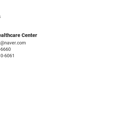
s
ealthcare Center
1@naver.com
-6660
10-6061