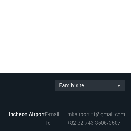
Family site
Incheon Airport
E-mail
mkairport.t1@gmail.com
Tel
+82-32-743-3506/3507