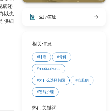
见病还
终以患
医疗签证
 供细
相关信息
#肺癌
#骨科
#medicalkorea
#为什么选择韩国
#心脏病
#智能护理
热门关键词