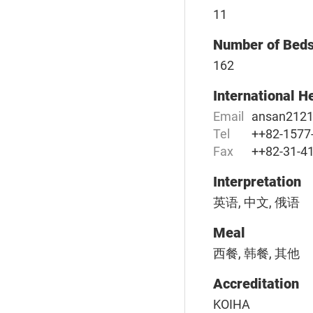
11
Number of Bed
162
International H
Email
ansan212
Tel
++82-1577
Fax
++82-31-4
Interpretation
英语, 中文, 俄语
Meal
西餐, 韩餐, 其他
Accreditation
KOIHA