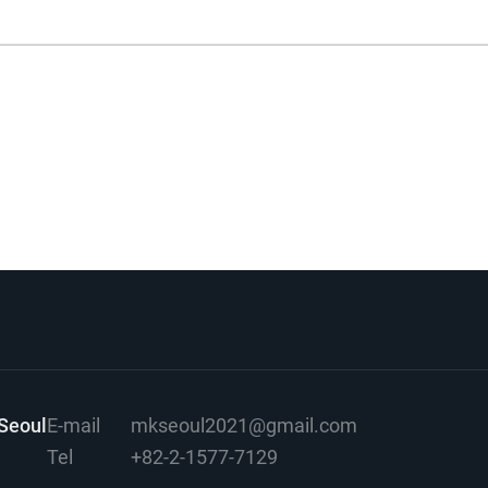
Seoul
E-mail
mkseoul2021@gmail.com
Tel
+82-2-1577-7129