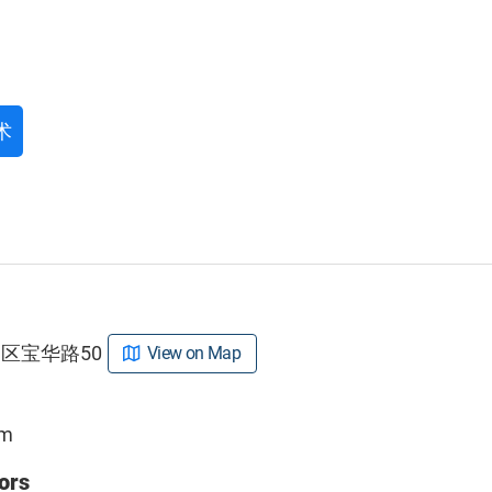
术
区宝华路50
View on Map
om
ors