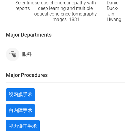
Scientific
serous chorioretinopathy with
Daniel
reports
deep learning and multiple
Duck-
optical coherence tomography
Jin
images. 1831
Hwang
Major Departments
眼科
Major Procedures
视网膜手术
白内障手术
视力矫正手术