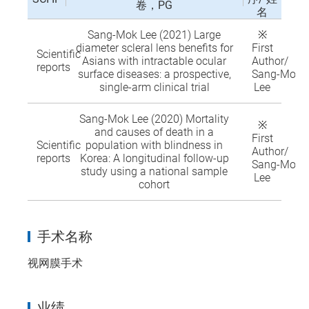
卷，PG
名
Sang‑Mok Lee (2021) Large
※
diameter scleral lens benefits for
First
Scientific
Asians with intractable ocular
Author/
reports
surface diseases: a prospective,
Sang‑Mok
single‑arm clinical trial
Lee
Sang‑Mok Lee (2020) Mortality
※
and causes of death in a
First
Scientific
population with blindness in
Author/
reports
Korea: A longitudinal follow-up
Sang‑Mok
study using a national sample
Lee
cohort
手术名称
视网膜手术
业绩