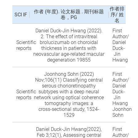
作者排
作者 (年度). 论文标题 . 期刊标题
SCI IF
序/ 姓
卷，PG
名
Daniel Duck-Jin Hwang (2022).
First
2. The effect of intravitreal
Author/
Scientific
brolucizumab on choroidal
Daniel
reports
thickness in patients with
Duck-
neovascular age-related macular
Jin
degeneration 19855
Hwang
Joonhong Sohn (2022)
First
Nov;106(11) Classifying central
Author/
serous chorioretinopathy
Daniel
Scientific
subtypes with a deep neural
Duck-
reports
network using optical coherence
Jin
tomography images: a
Hwang
cross‑sectional study, 1524-
Joonhong
1529
Sohn
Daniel Duck-Jin Hwang(2022),
First
Feb 3;12(1), Assessing central
Author/