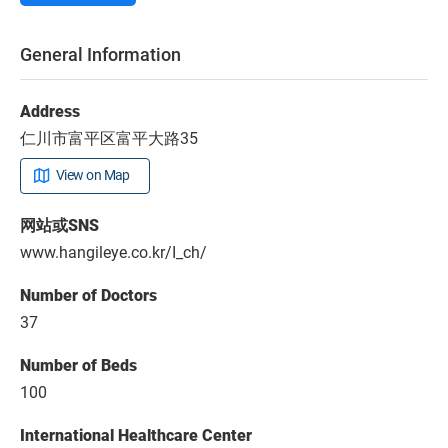
General Information
Address
仁川市富平区富平大路35
View on Map
网站或SNS
www.hangileye.co.kr/I_ch/
Number of Doctors
37
Number of Beds
100
International Healthcare Center