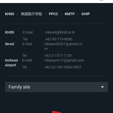
KHIDI
韩国医疗学院
PPCC
KMTP
GHIP
KHIDI
E-mail
mkweb@khidi.or.kr
Tel
+82-43-713-8000
Seoul
E-mail
mkseoul2021@gmail.co
m
Tel
+82-2-1577-7129
Incheon
E-mail
mkairport.t1@gmail.com
Airport
Tel
+82-32-743-3506/3507
Family site