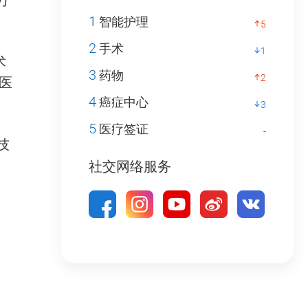
1
智能护理
5
2
手术
1
术
3
药物
2
医
4
癌症中心
3
5
医疗签证
-
技
社交网络服务