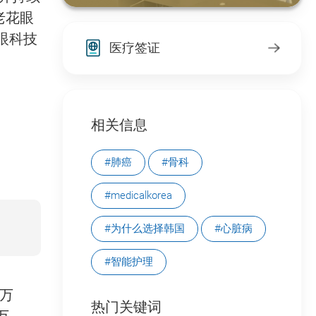
、老花眼
眼科技
医疗签证
相关信息
#肺癌
#骨科
#medicalkorea
#为什么选择韩国
#心脏病
#智能护理
0万
热门关键词
万