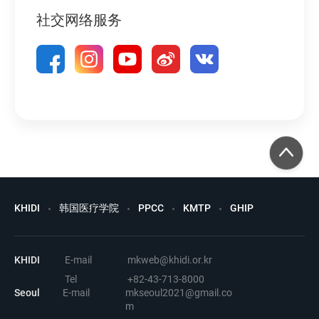
社交网络服务
KHIDI
韩国医疗学院
PPCC
KMTP
GHIP
KHIDI
E-mail
mkweb@khidi.or.kr
Tel
+82-43-713-8000
Seoul
E-mail
mkseoul2021@gmail.co
m