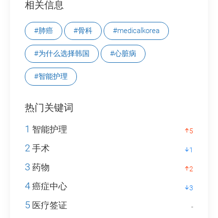
相关信息
#肺癌
#骨科
#medicalkorea
#为什么选择韩国
#心脏病
#智能护理
热门关键词
1
智能护理
5
2
手术
1
3
药物
2
4
癌症中心
3
5
医疗签证
-