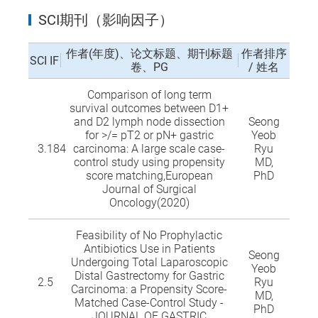
SCI期刊（影响因子）
作者(年度)、论文标题、期刊标题
作者排序
SCI IF
卷、PG
/ 姓名
Comparison of long term
survival outcomes between D1+
and D2 lymph node dissection
Seong
for >/= pT2 or pN+ gastric
Yeob
3.184
carcinoma: A large scale case-
Ryu
control study using propensity
MD,
score matching,European
PhD
Journal of Surgical
Oncology(2020)
Feasibility of No Prophylactic
Antibiotics Use in Patients
Seong
Undergoing Total Laparoscopic
Yeob
Distal Gastrectomy for Gastric
2.5
Ryu
Carcinoma: a Propensity Score-
MD,
Matched Case-Control Study -
PhD
JOURNAL OF GASTRIC