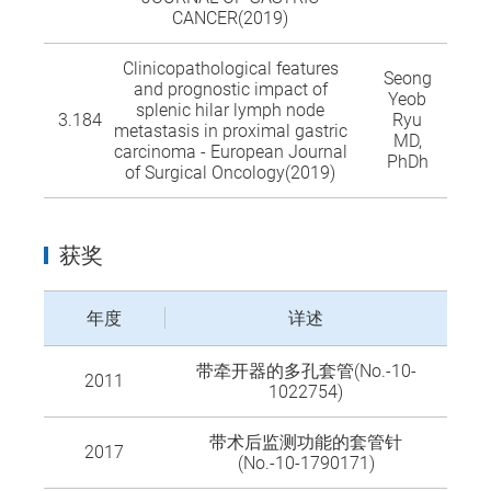
CANCER(2019)
Clinicopathological features
Seong
and prognostic impact of
Yeob
splenic hilar lymph node
3.184
Ryu
metastasis in proximal gastric
MD,
carcinoma - European Journal
PhDh
of Surgical Oncology(2019)
获奖
年度
详述
带牵开器的多孔套管(No.-10-
2011
1022754)
带术后监测功能的套管针
2017
(No.-10-1790171)